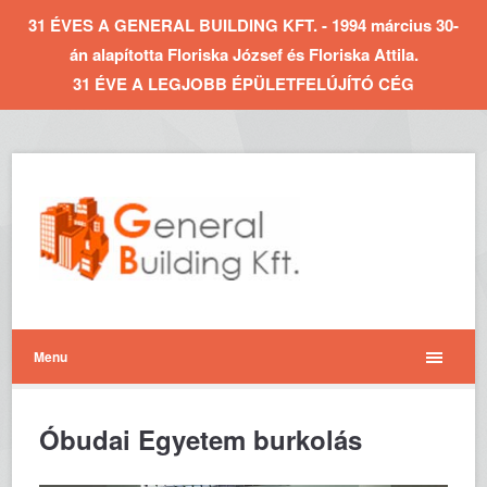
31 ÉVES A GENERAL BUILDING KFT. - 1994 március 30-
án alapította Floriska József és Floriska Attila.
31 ÉVE A LEGJOBB ÉPÜLETFELÚJÍTÓ CÉG
Menu
Óbudai Egyetem burkolás