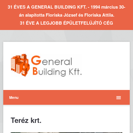
31 ÉVES A GENERAL BUILDING KFT. - 1994 március 30-
án alapította Floriska József és Floriska Attila.
31 ÉVE A LEGJOBB ÉPÜLETFELÚJÍTÓ CÉG
Menu
Teréz krt.