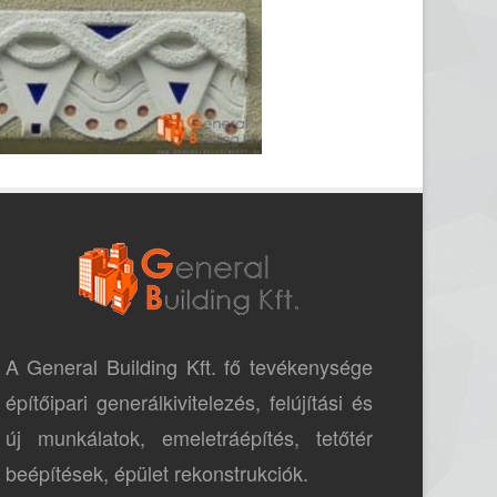
A General Building Kft. fő tevékenysége
építőipari generálkivitelezés, felújítási és
új munkálatok, emeletráépítés, tetőtér
beépítések, épület rekonstrukciók.