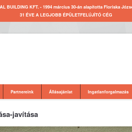
BUILDING KFT. - 1994 március 30-án alapította Floriska József 
31 ÉVE A LEGJOBB ÉPÜLETFELÚJÍTÓ CÉG
Partnereink
Állásajánlat
Ingatlanforgalmazás
ása-javítása