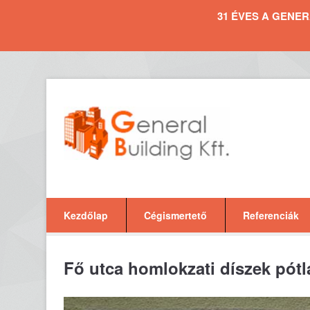
31 ÉVES A GENERAL 
Kezdőlap
Cégismertető
Referenciák
Fő utca homlokzati díszek pótl