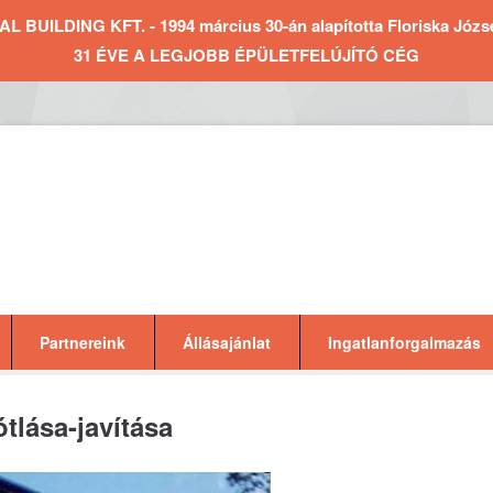
BUILDING KFT. - 1994 március 30-án alapította Floriska József 
31 ÉVE A LEGJOBB ÉPÜLETFELÚJÍTÓ CÉG
Partnereink
Állásajánlat
Ingatlanforgalmazás
tlása-javítása