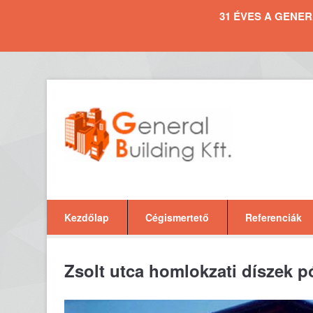
31 ÉVES A GENERAL 
Kezdőlap
Cégismertető
Referenciák
Zsolt utca homlokzati díszek pó