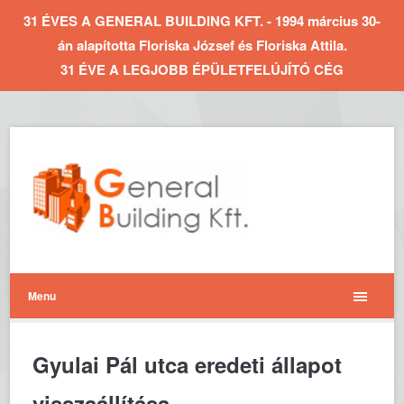
31 ÉVES A GENERAL BUILDING KFT. - 1994 március 30-
án alapította Floriska József és Floriska Attila.
31 ÉVE A LEGJOBB ÉPÜLETFELÚJÍTÓ CÉG
Menu
Gyulai Pál utca eredeti állapot
visszaállítása