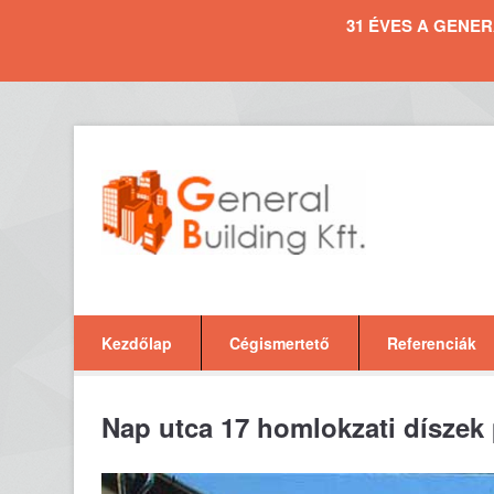
31 ÉVES A GENERAL 
Kezdőlap
Cégismertető
Referenciák
Nap utca 17 homlokzati díszek 