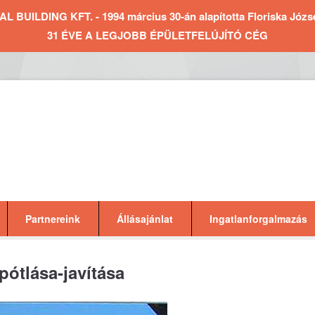
BUILDING KFT. - 1994 március 30-án alapította Floriska József 
31 ÉVE A LEGJOBB ÉPÜLETFELÚJÍTÓ CÉG
Partnereink
Állásajánlat
Ingatlanforgalmazás
pótlása-javítása