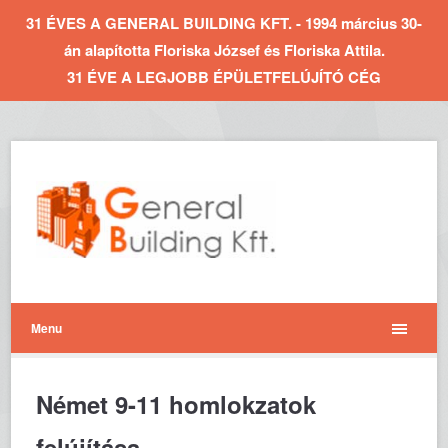
31 ÉVES A GENERAL BUILDING KFT. - 1994 március 30-
án alapította Floriska József és Floriska Attila.
31 ÉVE A LEGJOBB ÉPÜLETFELÚJÍTÓ CÉG
Menu
Német 9-11 homlokzatok
felújítása