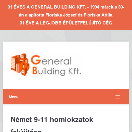
31 ÉVES A GENERAL BUILDING KFT. - 1994 március 30-
án alapította Floriska József és Floriska Attila.
31 ÉVE A LEGJOBB ÉPÜLETFELÚJÍTÓ CÉG
Menu
Német 9-11 homlokzatok
felújítása