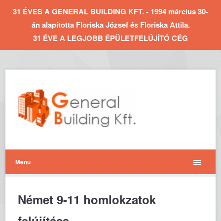
31 ÉVES A GENERAL BUILDING KFT. - 1994 március 30-
án alapította Floriska József és Floriska Attila.
31 ÉVE A LEGJOBB ÉPÜLETFELÚJÍTÓ CÉG
Menu
Német 9-11 homlokzatok
felújítása