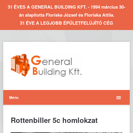
31 ÉVES A GENERAL BUILDING KFT. - 1994 március 30-
án alapította Floriska József és Floriska Attila.
31 ÉVE A LEGJOBB ÉPÜLETFELÚJÍTÓ CÉG
Menu
Rottenbiller 5c homlokzat