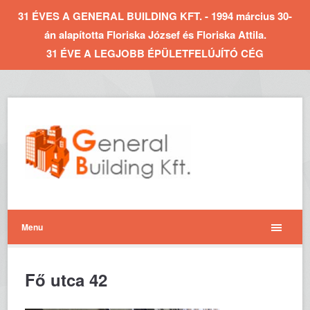
31 ÉVES A GENERAL BUILDING KFT. - 1994 március 30-
án alapította Floriska József és Floriska Attila.
31 ÉVE A LEGJOBB ÉPÜLETFELÚJÍTÓ CÉG
Menu
Fő utca 42