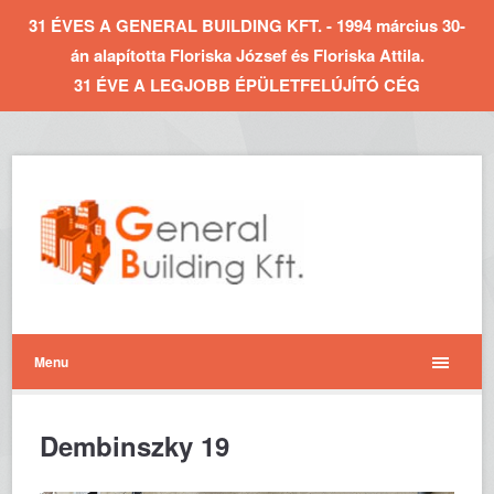
31 ÉVES A GENERAL BUILDING KFT. - 1994 március 30-
án alapította Floriska József és Floriska Attila.
31 ÉVE A LEGJOBB ÉPÜLETFELÚJÍTÓ CÉG
Menu
Dembinszky 19