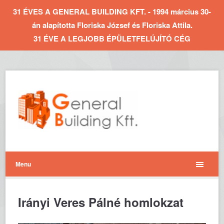
31 ÉVES A GENERAL BUILDING KFT. - 1994 március 30-
án alapította Floriska József és Floriska Attila.
31 ÉVE A LEGJOBB ÉPÜLETFELÚJÍTÓ CÉG
Menu
Irányi Veres Pálné homlokzat