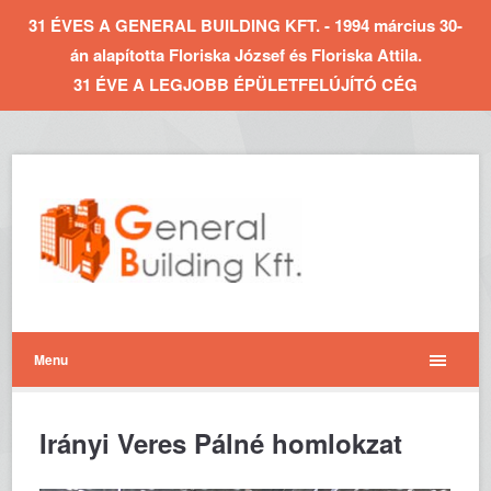
31 ÉVES A GENERAL BUILDING KFT. - 1994 március 30-
án alapította Floriska József és Floriska Attila.
31 ÉVE A LEGJOBB ÉPÜLETFELÚJÍTÓ CÉG
Menu
Irányi Veres Pálné homlokzat