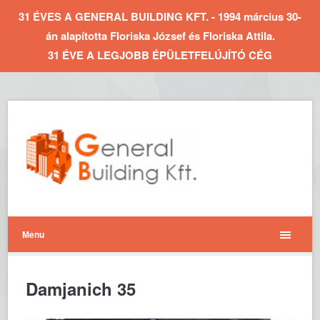
31 ÉVES A GENERAL BUILDING KFT. - 1994 március 30-
án alapította Floriska József és Floriska Attila.
31 ÉVE A LEGJOBB ÉPÜLETFELÚJÍTÓ CÉG
Menu
Damjanich 35