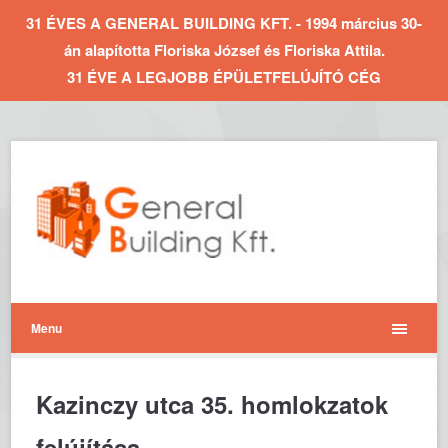
31 ÉVES A GENERAL BUILDING KFT. - 1994 március 30-
án alapította Floriska József és Floriska Attila.
31 ÉVE A LEGJOBB ÉPÜLETFELÚJÍTÓ CÉG
Menu
Kazinczy utca 35. homlokzatok
felújítása