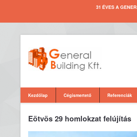
31 ÉVES A GENERAL 
Kezdőlap
Cégismertető
Referenciák
Eötvös 29 homlokzat felújítás