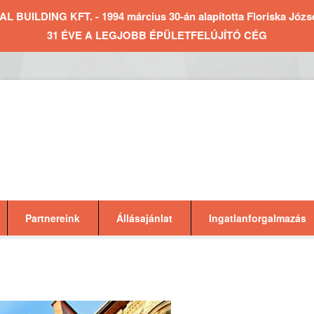
BUILDING KFT. - 1994 március 30-án alapította Floriska József 
31 ÉVE A LEGJOBB ÉPÜLETFELÚJÍTÓ CÉG
Partnereink
Állásajánlat
Ingatlanforgalmazás