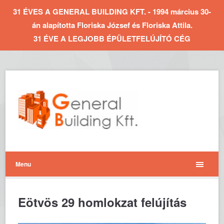
31 ÉVES A GENERAL BUILDING KFT. - 1994 március 30-
án alapította Floriska József és Floriska Attila.
31 ÉVE A LEGJOBB ÉPÜLETFELÚJÍTÓ CÉG
Menu
Eötvös 29 homlokzat felújítás