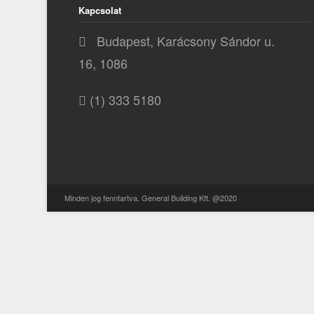
Kapcsolat
Budapest, Karácsony Sándor u.
16, 1086
(1) 333 5180
Minden jog fenntartva. General Building Kft. @2020