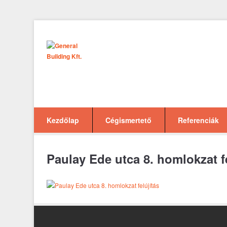
Kezdőlap
Cégismertető
Referenciák
Paulay Ede utca 8. homlokzat fe