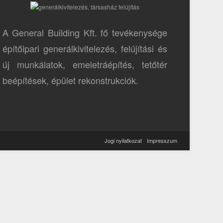
A General Building Kft. fő tevékenysége
építőipari generálkivitelezés, felújítási és
új munkálatok, emeletráépítés, tetőtér
beépítések, épület rekonstrukciók.
Jogi nyilatkozat
Impresszum