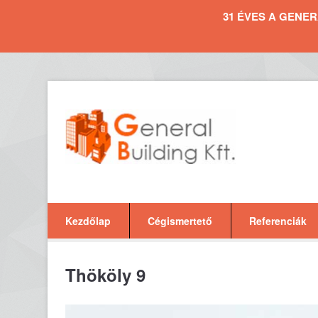
31 ÉVES A GENERAL 
Kezdőlap
Cégismertető
Referenciák
Thököly 9