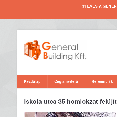
31 ÉVES A GENERAL 
Kezdőlap
Cégismertető
Referenciák
Iskola utca 35 homlokzat felújí