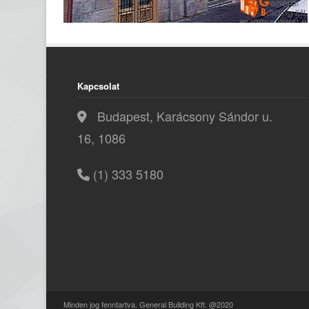
Kapcsolat
Budapest, Karácsony Sándor u.
16, 1086
(1) 333 5180
Minden jog fenntartva. General Building Kft. @2020