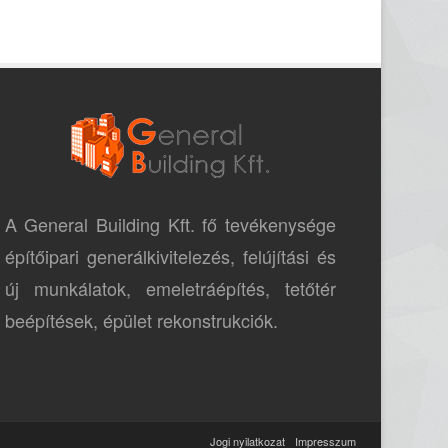
A General Building Kft. fő tevékenysége
építőipari generálkivitelezés, felújítási és
új munkálatok, emeletráépítés, tetőtér
beépítések, épület rekonstrukciók.
Jogi nyilatkozat
Impresszum