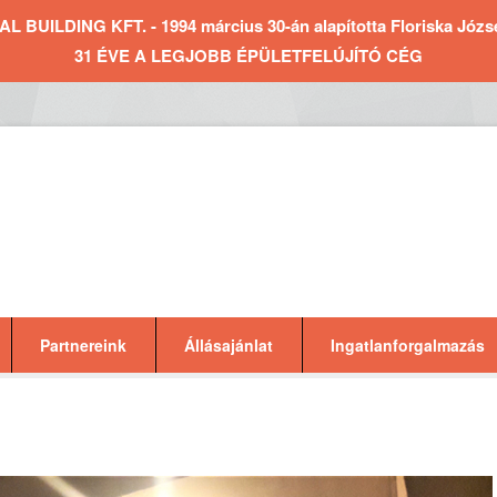
BUILDING KFT. - 1994 március 30-án alapította Floriska József 
31 ÉVE A LEGJOBB ÉPÜLETFELÚJÍTÓ CÉG
Partnereink
Állásajánlat
Ingatlanforgalmazás