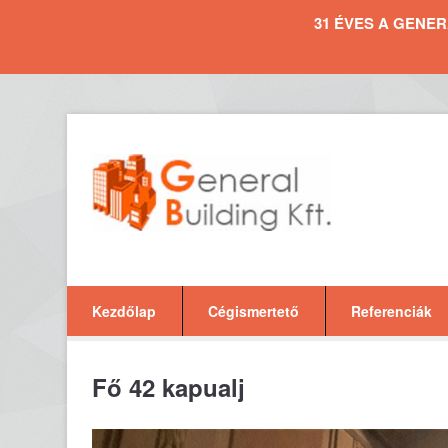
31 ÉVES A GENERAL 
Kezdőlap
Cégismertető
Referenciák
Fő 42 kapualj