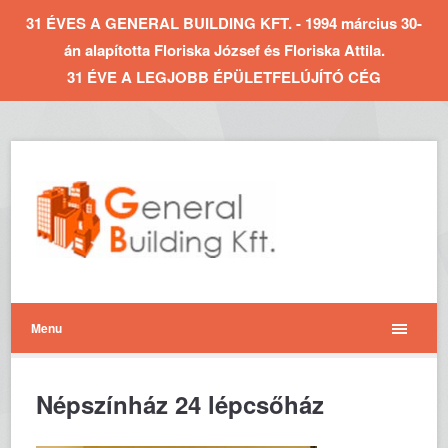
31 ÉVES A GENERAL BUILDING KFT. - 1994 március 30-
án alapította Floriska József és Floriska Attila.
31 ÉVE A LEGJOBB ÉPÜLETFELÚJÍTÓ CÉG
Menu
Népszínház 24 lépcsőház