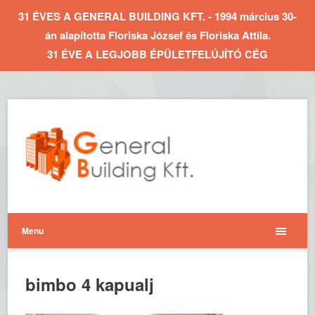
31 ÉVES A GENERAL BUILDING KFT. - 1994 március 30-
án alapította Floriska József és Floriska Attila.
31 ÉVE A LEGJOBB ÉPÜLETFELÚJÍTÓ CÉG
Menu
bimbo 4 kapualj