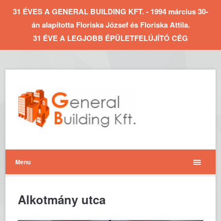
31 ÉVES A GENERAL BUILDING KFT. - 1994 március 30-
án alapította Floriska József és Floriska Attila.
31 ÉVE A LEGJOBB ÉPÜLETFELÚJÍTÓ CÉG
Menu
Alkotmány utca