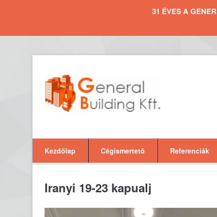
31 ÉVES A GENERAL 
Kezdőlap
Cégismertető
Referenciák
Iranyi 19-23 kapualj