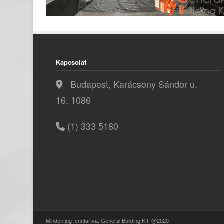
Kapcsolat
Budapest, Karácsony Sándor u.
16, 1086
(1) 333 5180
Minden jog fenntartva. General Building Kft. @2020