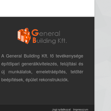
A General Building Kft. fő tevékenysége
építőipari generálkivitelezés, felújítási és
új munkálatok, emeletráépítés, tetőtér
beépítések, épület rekonstrukciók.
Jogi nyilatkozat
Impresszum