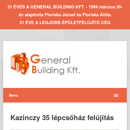
31 ÉVES A GENERAL BUILDING KFT. - 1994 március 30-
án alapította Floriska József és Floriska Attila.
31 ÉVE A LEGJOBB ÉPÜLETFELÚJÍTÓ CÉG
Menu
Kazinczy 35 lépcsőház felújítás