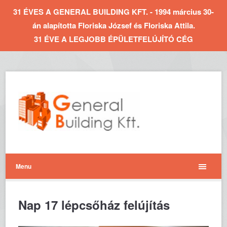
31 ÉVES A GENERAL BUILDING KFT. - 1994 március 30-
án alapította Floriska József és Floriska Attila.
31 ÉVE A LEGJOBB ÉPÜLETFELÚJÍTÓ CÉG
Menu
Nap 17 lépcsőház felújítás