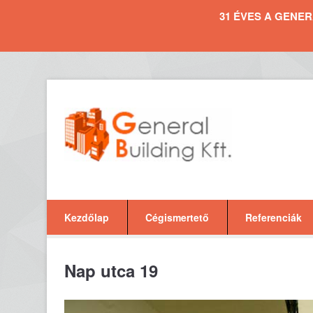
31 ÉVES A GENERAL 
Kezdőlap
Cégismertető
Referenciák
Nap utca 19