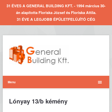
31 ÉVES A GENERAL BUILDING KFT. - 1994 március 30-
án alapította Floriska József és Floriska Attila.
31 ÉVE A LEGJOBB ÉPÜLETFELÚJÍTÓ CÉG
Menu
Lónyay 13/b kémény