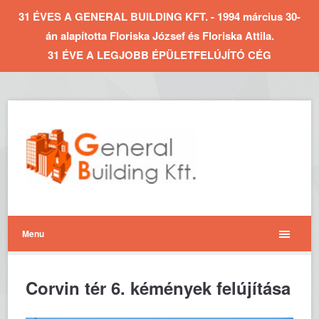
31 ÉVES A GENERAL BUILDING KFT. - 1994 március 30-
án alapította Floriska József és Floriska Attila.
31 ÉVE A LEGJOBB ÉPÜLETFELÚJÍTÓ CÉG
Menu
Corvin tér 6. kémények felújítása