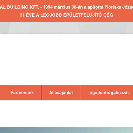
BUILDING KFT. - 1994 március 30-án alapította Floriska József 
31 ÉVE A LEGJOBB ÉPÜLETFELÚJÍTÓ CÉG
Partnereink
Állásajánlat
Ingatlanforgalmazás