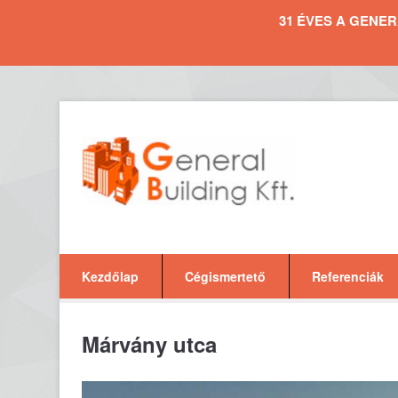
31 ÉVES A GENERAL 
Kezdőlap
Cégismertető
Referenciák
Márvány utca