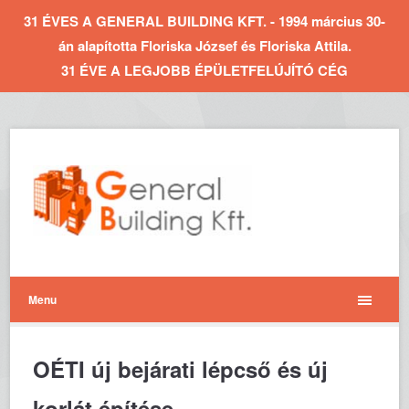
31 ÉVES A GENERAL BUILDING KFT. - 1994 március 30-
án alapította Floriska József és Floriska Attila.
31 ÉVE A LEGJOBB ÉPÜLETFELÚJÍTÓ CÉG
Menu
OÉTI új bejárati lépcső és új
korlát építése