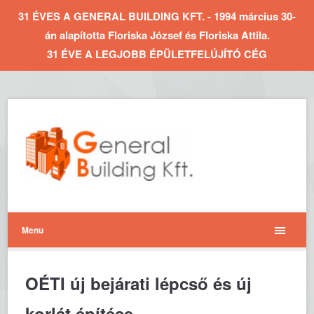
31 ÉVES A GENERAL BUILDING KFT. - 1994 március 30-
án alapította Floriska József és Floriska Attila.
31 ÉVE A LEGJOBB ÉPÜLETFELÚJÍTÓ CÉG
Menu
OÉTI új bejárati lépcső és új
korlát építése