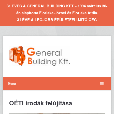
31 ÉVES A GENERAL BUILDING KFT. - 1994 március 30-
án alapította Floriska József és Floriska Attila.
31 ÉVE A LEGJOBB ÉPÜLETFELÚJÍTÓ CÉG
Menu
OÉTI irodák felújítása