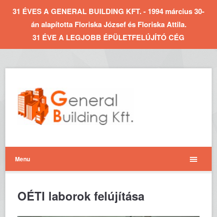
31 ÉVES A GENERAL BUILDING KFT. - 1994 március 30-
án alapította Floriska József és Floriska Attila.
31 ÉVE A LEGJOBB ÉPÜLETFELÚJÍTÓ CÉG
Menu
OÉTI laborok felújítása