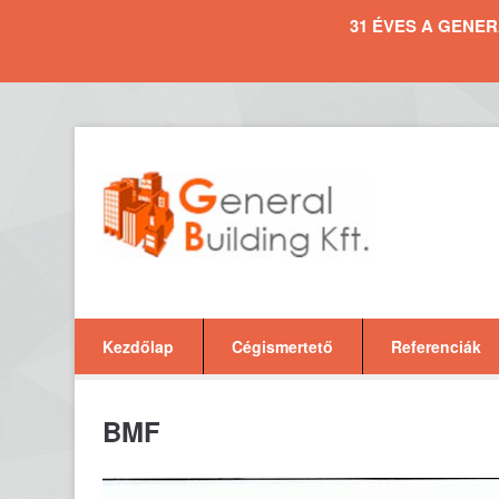
31 ÉVES A GENERAL 
Kezdőlap
Cégismertető
Referenciák
BMF