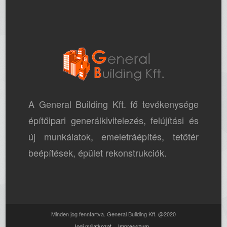
A General Building Kft. fő tevékenysége
építőipari generálkivitelezés, felújítási és
új munkálatok, emeletráépítés, tetőtér
beépítések, épület rekonstrukciók.
Minden jog fenntartva. General Building Kft. @2020
Jogi nyilatkozat
Impresszum