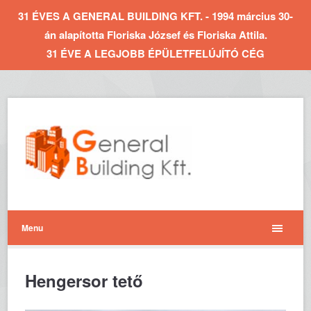
31 ÉVES A GENERAL BUILDING KFT. - 1994 március 30-
án alapította Floriska József és Floriska Attila.
31 ÉVE A LEGJOBB ÉPÜLETFELÚJÍTÓ CÉG
Menu
Hengersor tető