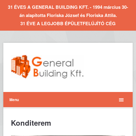
31 ÉVES A GENERAL BUILDING KFT. - 1994 március 30-
án alapította Floriska József és Floriska Attila.
31 ÉVE A LEGJOBB ÉPÜLETFELÚJÍTÓ CÉG
Menu
Konditerem