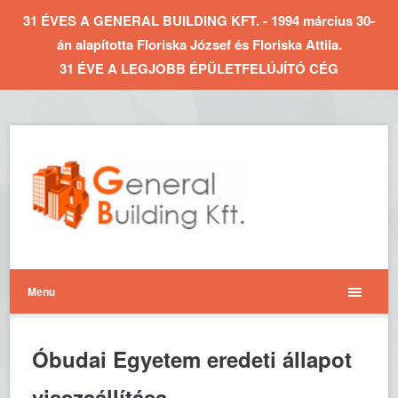
31 ÉVES A GENERAL BUILDING KFT. - 1994 március 30-
án alapította Floriska József és Floriska Attila.
31 ÉVE A LEGJOBB ÉPÜLETFELÚJÍTÓ CÉG
Menu
Óbudai Egyetem eredeti állapot
visszaállítása