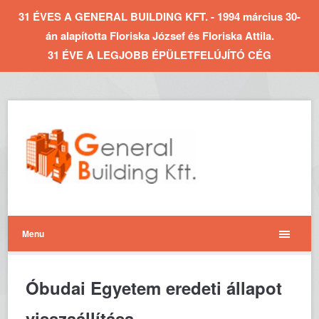
31 ÉVES A GENERAL BUILDING KFT. - 1994 március 30-
án alapította Floriska József és Floriska Attila.
31 ÉVE A LEGJOBB ÉPÜLETFELÚJÍTÓ CÉG
Menu
Óbudai Egyetem eredeti állapot
visszaállítása