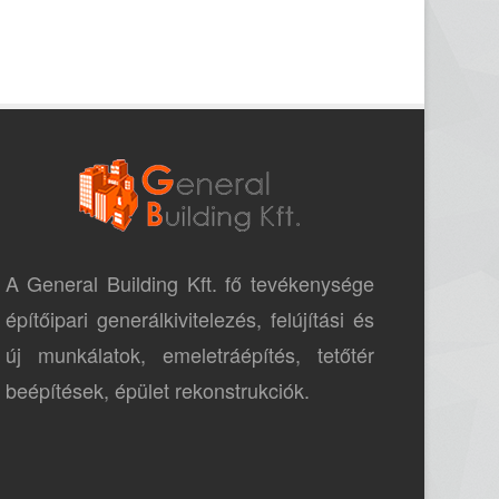
A General Building Kft. fő tevékenysége
építőipari generálkivitelezés, felújítási és
új munkálatok, emeletráépítés, tetőtér
beépítések, épület rekonstrukciók.