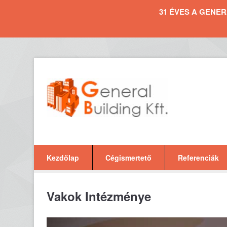
31 ÉVES A GENERAL 
Kezdőlap
Cégismertető
Referenciák
Vakok Intézménye