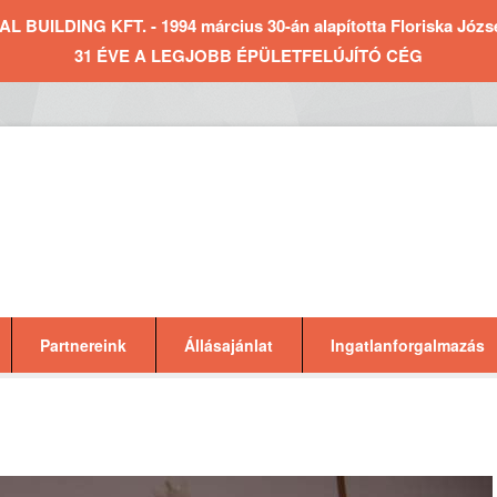
BUILDING KFT. - 1994 március 30-án alapította Floriska József 
31 ÉVE A LEGJOBB ÉPÜLETFELÚJÍTÓ CÉG
Partnereink
Állásajánlat
Ingatlanforgalmazás