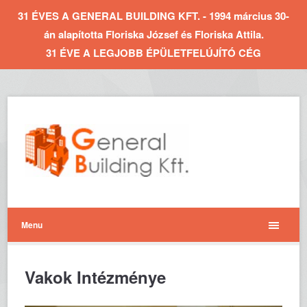
31 ÉVES A GENERAL BUILDING KFT. - 1994 március 30-
án alapította Floriska József és Floriska Attila.
31 ÉVE A LEGJOBB ÉPÜLETFELÚJÍTÓ CÉG
Menu
Vakok Intézménye