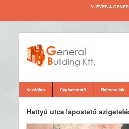
31 ÉVES A GENERAL 
Kezdőlap
Cégismertető
Referenciák
Hattyú utca lapostető szigetelé