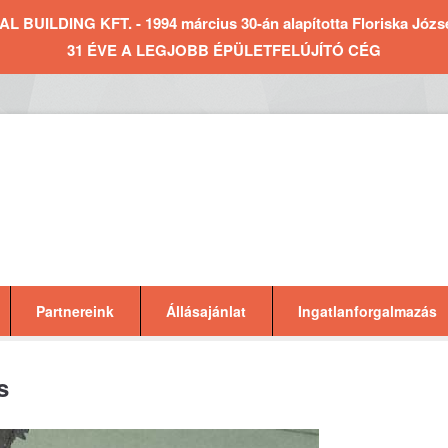
BUILDING KFT. - 1994 március 30-án alapította Floriska József 
31 ÉVE A LEGJOBB ÉPÜLETFELÚJÍTÓ CÉG
Partnereink
Állásajánlat
Ingatlanforgalmazás
s