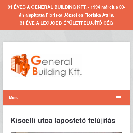
31 ÉVES A GENERAL BUILDING KFT. - 1994 március 30-
án alapította Floriska József és Floriska Attila.
31 ÉVE A LEGJOBB ÉPÜLETFELÚJÍTÓ CÉG
Menu
Kiscelli utca lapostető felújítás