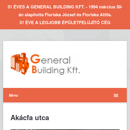
31 ÉVES A GENERAL BUILDING KFT. - 1994 március 30-
án alapította Floriska József és Floriska Attila.
31 ÉVE A LEGJOBB ÉPÜLETFELÚJÍTÓ CÉG
Menu
Akácfa utca