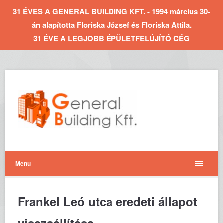
31 ÉVES A GENERAL BUILDING KFT. - 1994 március 30-
án alapította Floriska József és Floriska Attila.
31 ÉVE A LEGJOBB ÉPÜLETFELÚJÍTÓ CÉG
Menu
Frankel Leó utca eredeti állapot
visszaállítása