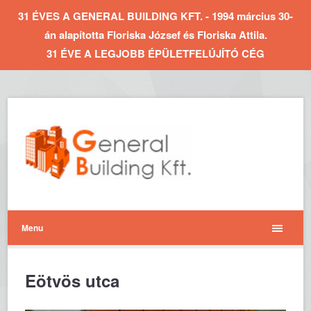
31 ÉVES A GENERAL BUILDING KFT. - 1994 március 30-
án alapította Floriska József és Floriska Attila.
31 ÉVE A LEGJOBB ÉPÜLETFELÚJÍTÓ CÉG
Menu
Eötvös utca