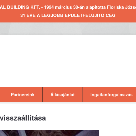
BUILDING KFT. - 1994 március 30-án alapította Floriska József 
31 ÉVE A LEGJOBB ÉPÜLETFELÚJÍTÓ CÉG
Partnereink
Állásajánlat
Ingatlanforgalmazás
visszaállítása