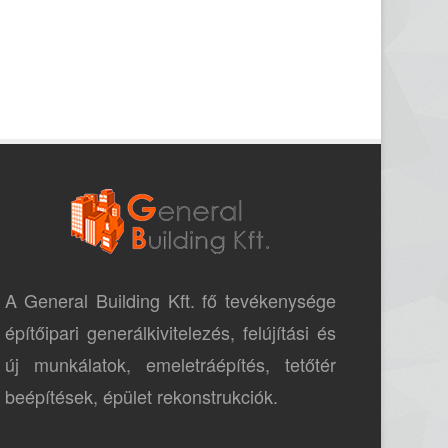
A General Building Kft. fő tevékenysége
építőipari generálkivitelezés, felújítási és
új munkálatok, emeletráépítés, tetőtér
beépítések, épület rekonstrukciók.