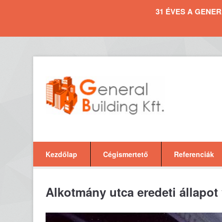
31 ÉVES A GENERAL 
Kezdőlap
Cégismertető
Referenciák
Alkotmány utca eredeti állapot 